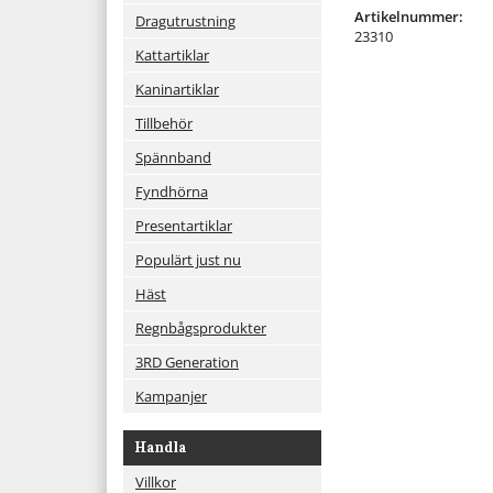
Artikelnummer:
Dragutrustning
23310
Kattartiklar
Kaninartiklar
Tillbehör
Spännband
Fyndhörna
Presentartiklar
Populärt just nu
Häst
Regnbågsprodukter
3RD Generation
Kampanjer
Handla
Villkor