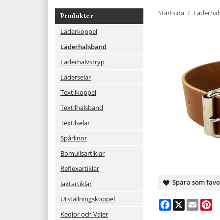
Startsida
/
Läderha
Produkter
Läderkoppel
Läderhalsband
Läderhalvstryp
Läderselar
Textilkoppel
Textilhalsband
Textilselar
Spårlinor
Bomullsartiklar
Reflexartiklar
Spara som favo
Jaktartiklar
Utställningskoppel
Facebook
X
Email
Pi
Kedjor och Vajer