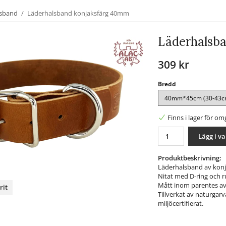
lsband
/
Läderhalsband konjaksfärg 40mm
Läderhalsb
309 kr
Bredd
Finns i lager för o
Lägg i v
Produktbeskrivning:
Läderhalsband av konja
Nitat med D-ring och ru
Mått inom parentes av
rit
Tillverkat av naturgarv
miljöcertifierat.
nterest