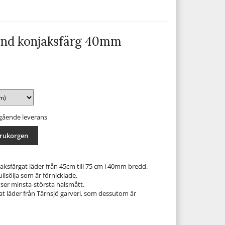
and konjaksfärg 40mm
mgående leverans
arukorgen
ksfärgat läder från 45cm till 75 cm i 40mm bredd.
llsölja som är förnicklade.
ser minsta-största halsmått.
at läder från Tärnsjö garveri, som dessutom är