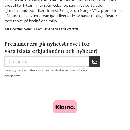
Vi tillverkar kvalitetsprodukter för främst hundar och katter. Våra
produkter hittar ni här i vår webshop samt i välsorterade
djurfackhandelsbutiker i främst Sverige och Norge. Våra produkter är
hållbara och användarvänliga, tillverkade av bästa möjliga råvaror
med tanke på kvalité och miljö.
Alla order över 300kr levereras fraktfritt!
Prenumerera på nyhetsbrevet för
våra bästa erbjudanden och nyheter!
De uppgifter du matar in kommer endast användas till våra
nyhetsbrev.