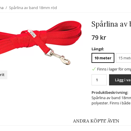
na
/
Spårlina av band 18mm röd
Spårlina av
79 kr
Längd:
10 meter
15 met
Finns i lager för o
rit
Lägg i v
nterest
Produktbeskrivning:
Spårlina av band 18mm,
polyester. Finns i båd
ANDRA KÖPTE ÄVEN