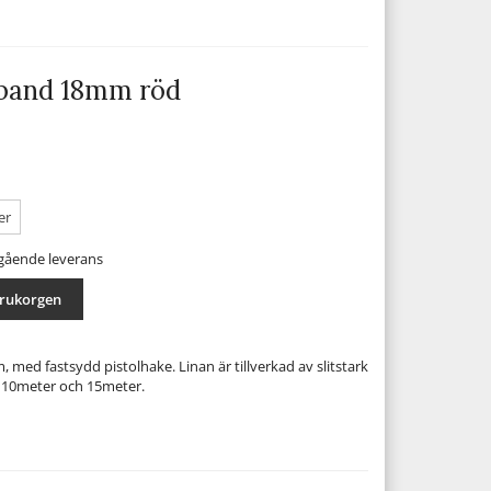
 band 18mm röd
er
mgående leverans
arukorgen
 med fastsydd pistolhake. Linan är tillverkad av slitstark
e 10meter och 15meter.