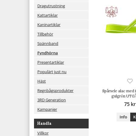
Dragutrustning
Kattartiklar
Kaninartiklar
Tillbehör
Spännband
Fyndhörna
Presentartiklar
Populärt just nu
Häst
Regnbågsprodukter
Spårsele alac med 
gulgrön UT
3RD Generation
75 kr
Kampanjer
Info
K
Handla
Villkor