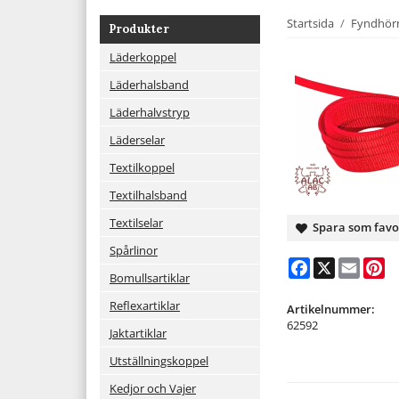
Startsida
/
Fyndhör
Produkter
Läderkoppel
Läderhalsband
Läderhalvstryp
Läderselar
Textilkoppel
Textilhalsband
Textilselar
Spara som favo
Spårlinor
Facebook
X
Email
Pi
Bomullsartiklar
Reflexartiklar
Artikelnummer:
62592
Jaktartiklar
Utställningskoppel
Kedjor och Vajer