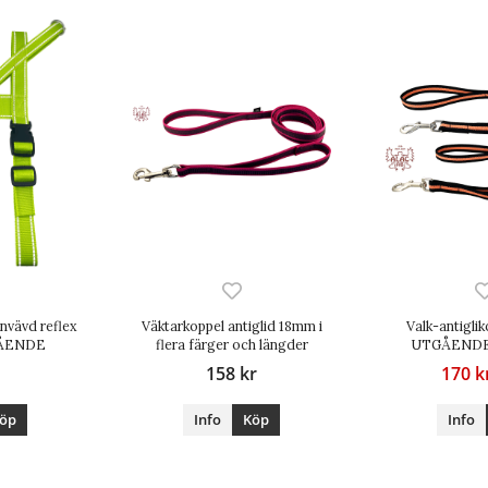
invävd reflex
Väktarkoppel antiglid 18mm i
Valk-antigl
GÅENDE
flera färger och längder
UTGÅEND
158 kr
170 k
öp
Info
Köp
Info