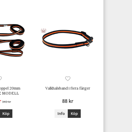
ikoppel 20mm
Valkhalsband i flera färger
E MODELL
r
88 kr
343 kr
Köp
Info
Köp