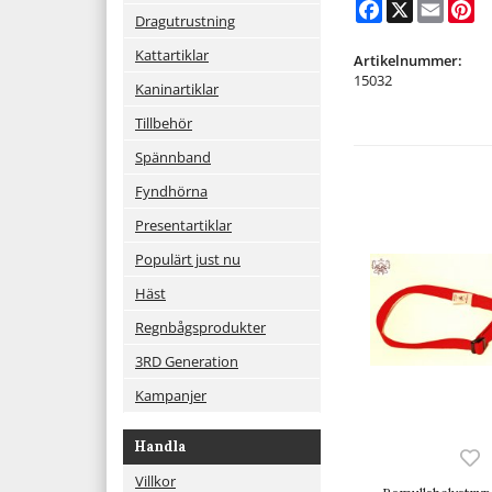
Facebook
X
Email
Pi
Dragutrustning
Kattartiklar
Artikelnummer:
15032
Kaninartiklar
Tillbehör
Spännband
Fyndhörna
Presentartiklar
Populärt just nu
Häst
Regnbågsprodukter
3RD Generation
Kampanjer
Handla
Villkor