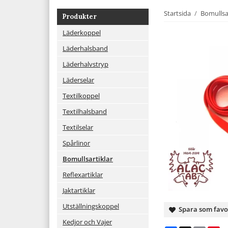
Startsida
/
Bomullsar
Produkter
Läderkoppel
Läderhalsband
Läderhalvstryp
Läderselar
Textilkoppel
Textilhalsband
Textilselar
Spårlinor
Bomullsartiklar
Reflexartiklar
Jaktartiklar
Utställningskoppel
Spara som favo
Kedjor och Vajer