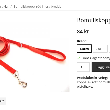
tiklar
/
Bomullskoppel röd i flera bredder
Bomullskoppe
84 kr
Bredd:
1,5cm
2,0cm
Finns i lager för o
Lägg i v
Produktbeskrivning:
Koppel av rött bomulls
pistolhake.
rit