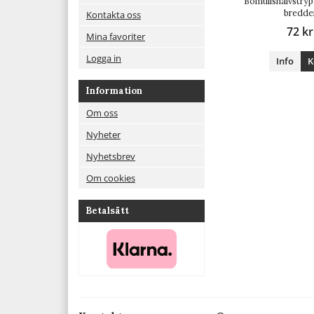
Bomullshalvstryp r
bredde
Kontakta oss
72 kr
Mina favoriter
Logga in
Info
K
Information
Om oss
Nyheter
Nyhetsbrev
Om cookies
Betalsätt