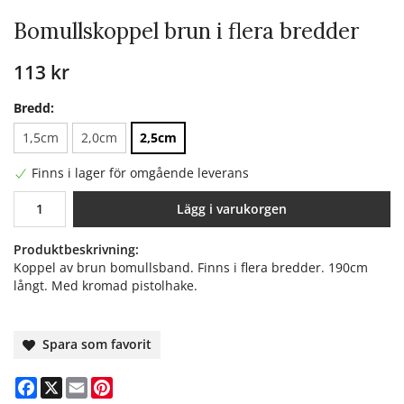
Bomullskoppel brun i flera bredder
113 kr
Bredd:
1,5cm
2,0cm
2,5cm
Finns i lager för omgående leverans
Lägg i varukorgen
Produktbeskrivning:
Koppel av brun bomullsband. Finns i flera bredder. 190cm
långt. Med kromad pistolhake.
Spara som favorit
Facebook
X
Email
Pinterest