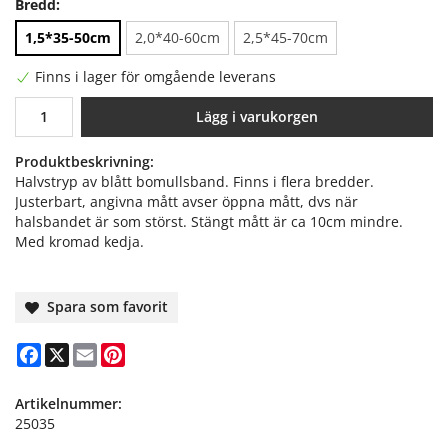
Bredd:
1,5*35-50cm
2,0*40-60cm
2,5*45-70cm
Finns i lager för omgående leverans
Lägg i varukorgen
Produktbeskrivning:
Halvstryp av blått bomullsband. Finns i flera bredder.
Justerbart, angivna mått avser öppna mått, dvs när
halsbandet är som störst. Stängt mått är ca 10cm mindre.
Med kromad kedja.
Spara som favorit
Facebook
X
Email
Pinterest
Artikelnummer:
25035